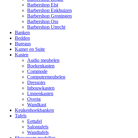
Barbershop Elst
Barbershop Enkhuizen
Barbershop Groningen
Barbershop Oss
Barbershop Utrecht
Banken
Bedden
Bureaus
Kamer en Suite
Kasten
Audio meubelen
Boekenkasten
Commode
Computermeubelen
Dressoirs
Inbouwkasten
Linnenkasten
Overig
Wandkast
Keukenhoekbanken
Tafels
Eettafel
Salontafels
Wandtafels
Showroom modellen