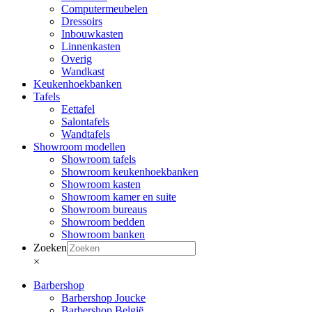
Computermeubelen
Dressoirs
Inbouwkasten
Linnenkasten
Overig
Wandkast
Keukenhoekbanken
Tafels
Eettafel
Salontafels
Wandtafels
Showroom modellen
Showroom tafels
Showroom keukenhoekbanken
Showroom kasten
Showroom kamer en suite
Showroom bureaus
Showroom bedden
Showroom banken
Zoeken
×
Barbershop
Barbershop Joucke
Barbershop België