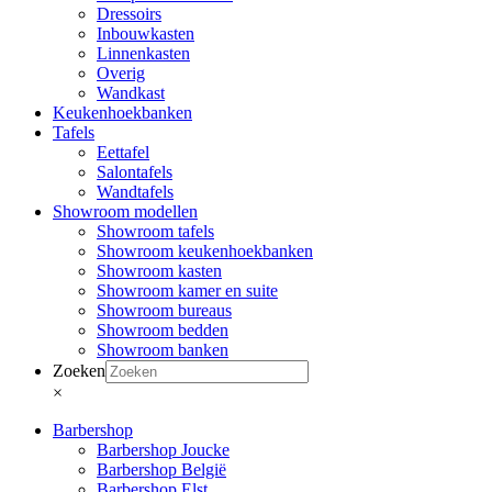
Dressoirs
Inbouwkasten
Linnenkasten
Overig
Wandkast
Keukenhoekbanken
Tafels
Eettafel
Salontafels
Wandtafels
Showroom modellen
Showroom tafels
Showroom keukenhoekbanken
Showroom kasten
Showroom kamer en suite
Showroom bureaus
Showroom bedden
Showroom banken
Zoeken
×
Barbershop
Barbershop Joucke
Barbershop België
Barbershop Elst