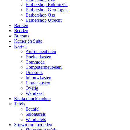
Barbershop Enkhuizen
Barbershop Groningen
Barbershop Oss
Barbershop Utrecht
Banken
Bedden
Bureaus
Kamer en Suite
Kasten
Audio meubelen
Boekenkasten
Commode
Computermeubelen
Dressoirs
Inbouwkasten
Linnenkasten
Overig
Wandkast
Keukenhoekbanken
Tafels
Eettafel
Salontafels
Wandtafels
Showroom modellen
Showroom tafels