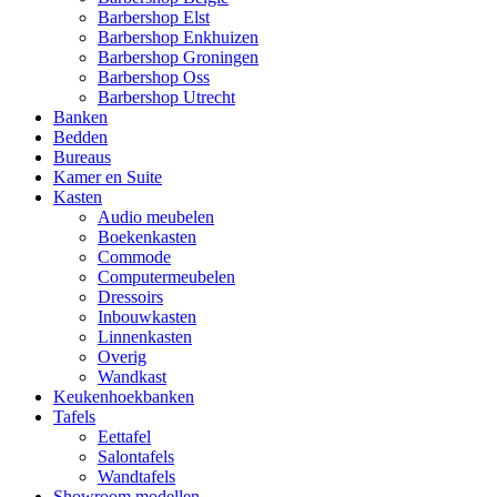
Barbershop Elst
Barbershop Enkhuizen
Barbershop Groningen
Barbershop Oss
Barbershop Utrecht
Banken
Bedden
Bureaus
Kamer en Suite
Kasten
Audio meubelen
Boekenkasten
Commode
Computermeubelen
Dressoirs
Inbouwkasten
Linnenkasten
Overig
Wandkast
Keukenhoekbanken
Tafels
Eettafel
Salontafels
Wandtafels
Showroom modellen