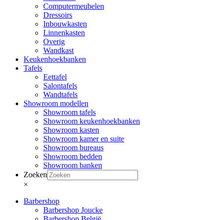
Computermeubelen
Dressoirs
Inbouwkasten
Linnenkasten
Overig
Wandkast
Keukenhoekbanken
Tafels
Eettafel
Salontafels
Wandtafels
Showroom modellen
Showroom tafels
Showroom keukenhoekbanken
Showroom kasten
Showroom kamer en suite
Showroom bureaus
Showroom bedden
Showroom banken
Zoeken
×
Barbershop
Barbershop Joucke
Barbershop België